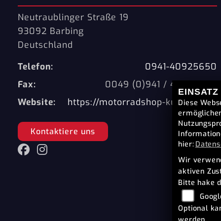
Neutraublinger Straße 19
93092 Barbing
Deutschland
Telefon:
0941-40925650
Fax:
0049 (0)941 / 40925655
EINSATZ
Website:
https://motorradshop-kuhnert.de/
Diese Webse
ermöglichen
Nutzungspro
Kontaktiere uns
Information
hier:
Datens
Wir verwend
aktiven Zu
Bitte hake 
Googl
Optional ka
werden