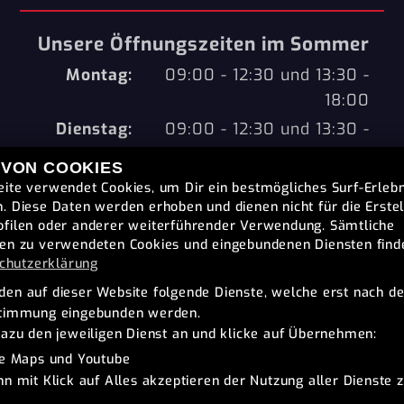
Unsere Öffnungszeiten im Sommer
Montag:
09:00 - 12:30 und 13:30 -
18:00
Dienstag:
09:00 - 12:30 und 13:30 -
18:00
 VON COOKIES
Mittwoch:
09:00 - 12:30 und 13:30 -
ite verwendet Cookies, um Dir ein bestmögliches Surf-Erlebn
18:00
. Diese Daten werden erhoben und dienen nicht für die Erste
filen oder anderer weiterführender Verwendung. Sämtliche
Donnerstag:
09:00 - 12:30 und 13:30 -
en zu verwendeten Cookies und eingebundenen Diensten find
18:00
chutzerklärung
Freitag:
09:00 - 12:30 und 13:30 -
en auf dieser Website folgende Dienste, welche erst nach de
stimmung eingebunden werden.
18:00
dazu den jeweiligen Dienst an und klicke auf Übernehmen:
Samstag:
09:00 - 13:00
e Maps und Youtube
Sonntag:
geschlossen
nn mit Klick auf Alles akzeptieren der Nutzung aller Dienste